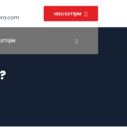
HIZLI İLETIŞIM
era.com
İLETIŞIM
r?