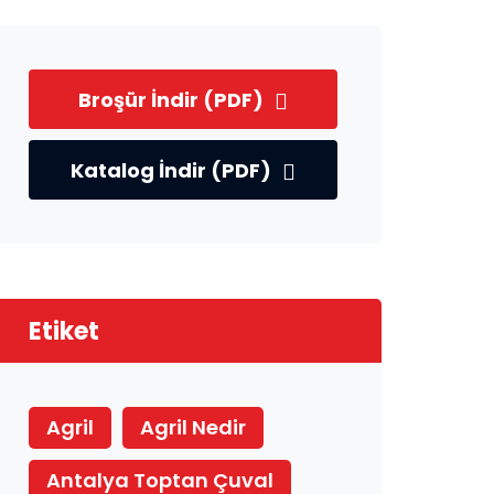
Broşür İndir (PDF)
Katalog İndir (PDF)
Etiket
Agril
Agril Nedir
Antalya Toptan Çuval