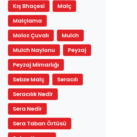
Kış Bhaçesi
Malç
Malçlama
Moloz Çuvalı
Mulch
Mulch Naylonu
Peyzaj
Peyzaj Mimarlığı
Sebze Malç
Seracılı
Seracılık Nedir
Sera Nedir
Sera Taban Örtüsü