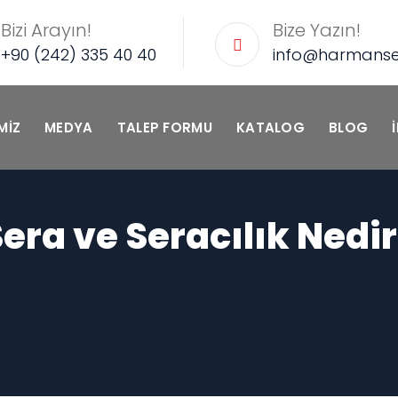
Bizi Arayın!
Bize Yazın!
+90 (242) 335 40 40
info@harmans
MIZ
MEDYA
TALEP FORMU
KATALOG
BLOG
era ve Seracılık Nedi