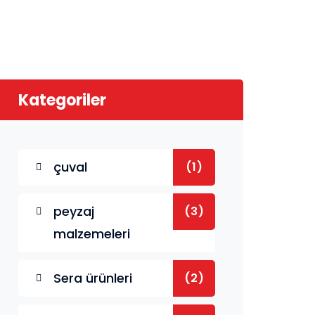
Kategoriler
çuval
(1)
peyzaj
(3)
malzemeleri
Sera ürünleri
(2)