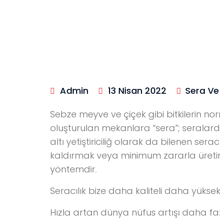
Admin
13 Nisan 2022
Sera Ve 
Sebze meyve ve çiçek gibi bitkilerin norm
oluşturulan mekanlara “sera”; seralarda 
altı yetiştiriciliğ olarak da bilenen serac
kaldırmak veya minimum zararla üretim
yöntemdir.
Seracılık bize daha kaliteli daha yükse
Hızla artan dünya nüfus artışı daha faz