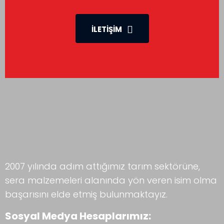
İLETIŞIM
2007 yılında adım attığımız tarım sektörüne,
sera malzemeleri alanında yön veren isim olma
başarısını elde etmiş bulunmaktayız.
Sosyal Medya Hesaplarımız: