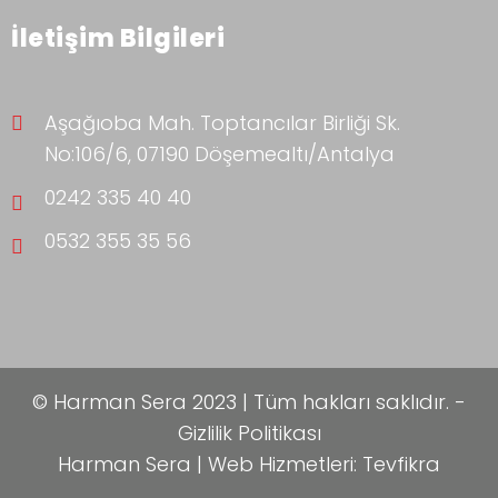
İletişim Bilgileri
Aşağıoba Mah. Toptancılar Birliği Sk.
No:106/6, 07190 Döşemealtı/Antalya
0242 335 40 40
0532 355 35 56
© Harman Sera 2023 | Tüm hakları saklıdır. -
Gizlilik Politikası
Harman Sera | Web Hizmetleri:
Tevfikra